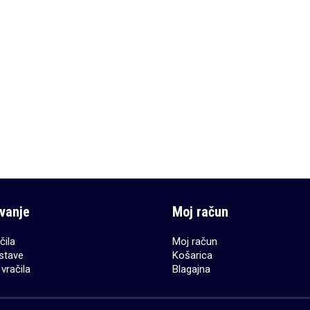
Ultra PRO pro album svetlo moder
Ultra PRO pro album
23,99
€
23,99
€
DODAJ V KOŠARICO
DODAJ V KOŠAR
vanje
Moj račun
čila
Moj račun
stave
Košarica
vračila
Blagajna