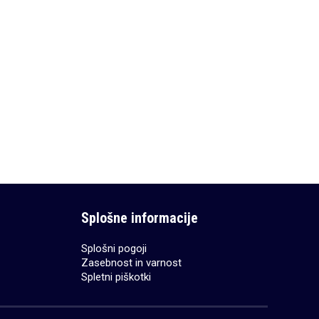
 vijoličen
Ultra PRO pro album zelen
23,99
€
ICO
DODAJ V KOŠARICO
Splošne informacije
Splošni pogoji
Zasebnost in varnost
Spletni piškotki