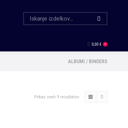
0,00
€
0
ALBUMI / BINDERS
Prikaz vseh 9 rezultatov