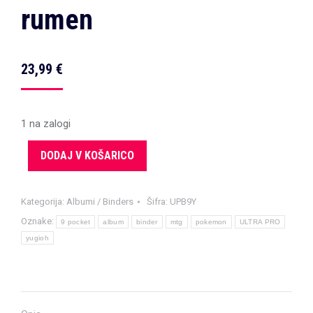
rumen
23,99
€
1 na zalogi
DODAJ V KOŠARICO
Kategorija:
Albumi / Binders
Šifra:
UPB9Y
Oznake:
9 pocket
album
binder
mtg
pokemon
ULTRA PRO
yugioh