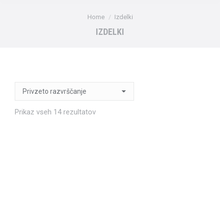
You are here:
Home
Izdelki
IZDELKI
a
Prikaz vseh 14 rezultatov